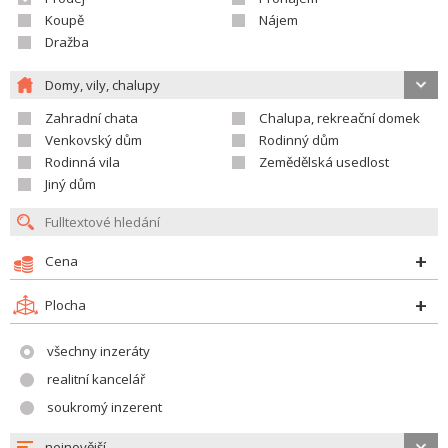
Koupě
Nájem
Dražba
Domy, vily, chalupy
Zahradní chata
Chalupa, rekreační domek
Venkovský dům
Rodinný dům
Rodinná vila
Zemědělská usedlost
Jiný dům
Cena
Plocha
všechny inzeráty
realitní kancelář
soukromý inzerent
nejnovější