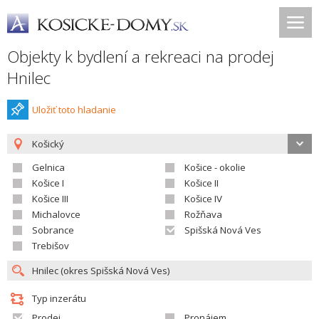
Objekty k bydlení a rekreaci na prodej
Hnilec
Uložiť toto hladanie
Košický
Gelnica
Košice - okolie
Košice I
Košice II
Košice III
Košice IV
Michalovce
Rožňava
Sobrance
Spišská Nová Ves
Trebišov
Typ inzerátu
Prodej
Pronájem