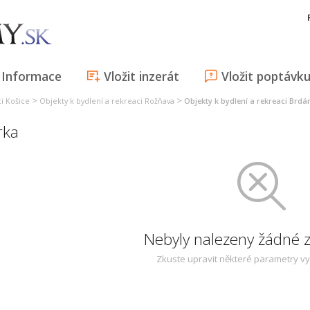
Informace
Vložit inzerát
Vložit poptávk
>
>
ci Košice
Objekty k bydlení a rekreaci Rožňava
Objekty k bydlení a rekreaci Brdá
rka
Nebyly nalezeny žádné
Zkuste upravit některé parametry v