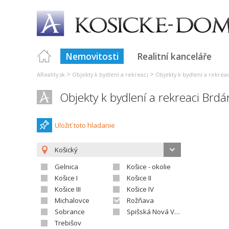
Nemovitosti
Realitní kanceláře
>
>
AReality.sk
Objekty k bydlení a rekreaci
Objekty k bydlení a rekrea
Objekty k bydlení a rekreaci Brdá
Uložiť toto hladanie
Košický
Gelnica
Košice - okolie
Košice I
Košice II
Košice III
Košice IV
Michalovce
Rožňava
Sobrance
Spišská Nová Ves
Trebišov