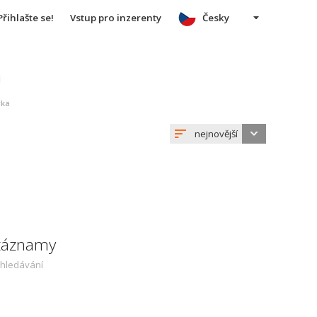
Přihlašte se!
Vstup pro inzerenty
Česky
u
rka
nejnovější
 záznamy
yhledávání