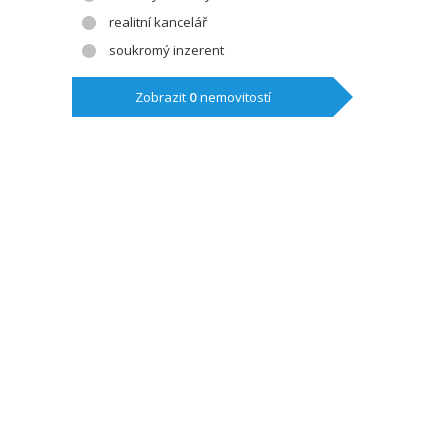
realitní kancelář
soukromý inzerent
Zobrazit
0
nemovitostí