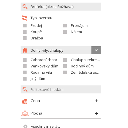
Typ inzerátu
Prodej
Pronájem
Koupě
Nájem
Dražba
Domy, vily, chalupy
Zahradní chata
Chalupa, rekreační domek
Venkovský dům
Rodinný dům
Rodinná vila
Zemědělská usedlost
Jiný dům
Cena
Plocha
všechny inzeráty