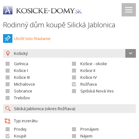
Rodinný dům koupě Silická Jablonica
Uložiť toto hladanie
Košický
Gelnica
Košice - okolie
Košice I
Košice II
Košice III
Košice IV
Michalovce
Rožňava
Sobrance
Spišská Nová Ves
Trebišov
Typ inzerátu
Prodej
Pronájem
Koupě
Nájem