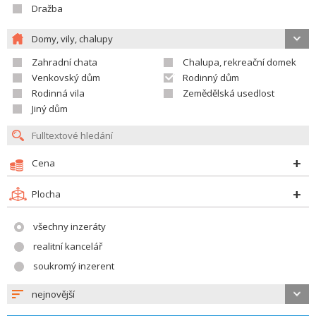
Dražba
Domy, vily, chalupy
Zahradní chata
Chalupa, rekreační domek
Venkovský dům
Rodinný dům
Rodinná vila
Zemědělská usedlost
Jiný dům
Cena
Plocha
všechny inzeráty
realitní kancelář
soukromý inzerent
nejnovější