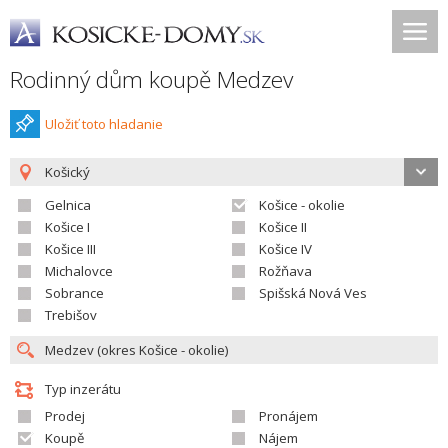
Rodinný dům koupě Medzev
Uložiť toto hladanie
Košický
Gelnica
Košice - okolie
Košice I
Košice II
Košice III
Košice IV
Michalovce
Rožňava
Sobrance
Spišská Nová Ves
Trebišov
Typ inzerátu
Prodej
Pronájem
Koupě
Nájem