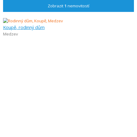
Zobrazit
1
nemovitostí
Koupě, rodinný dům
Medzev