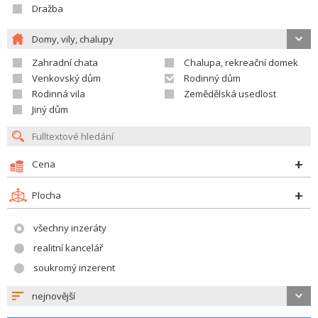
Dražba
Domy, vily, chalupy
Zahradní chata
Chalupa, rekreační domek
Venkovský dům
Rodinný dům
Rodinná vila
Zemědělská usedlost
Jiný dům
Cena
Plocha
všechny inzeráty
realitní kancelář
soukromý inzerent
nejnovější