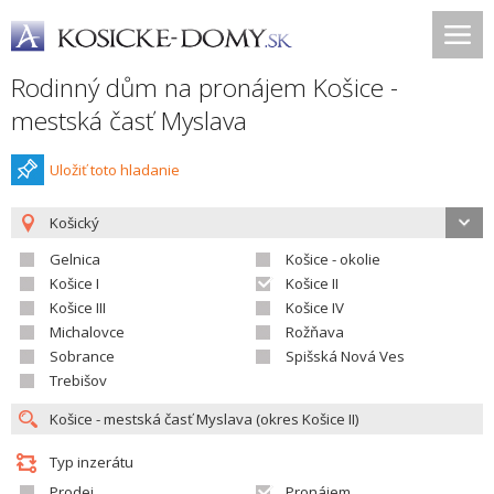
Rodinný dům na pronájem Košice -
mestská časť Myslava
Uložiť toto hladanie
Košický
Gelnica
Košice - okolie
Košice I
Košice II
Košice III
Košice IV
Michalovce
Rožňava
Sobrance
Spišská Nová Ves
Trebišov
Typ inzerátu
Prodej
Pronájem