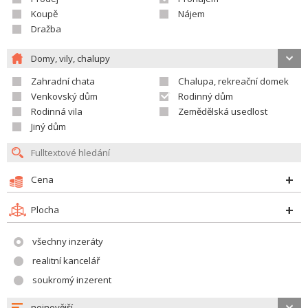
Koupě
Nájem
Dražba
Domy, vily, chalupy
Zahradní chata
Chalupa, rekreační domek
Venkovský dům
Rodinný dům
Rodinná vila
Zemědělská usedlost
Jiný dům
Cena
Plocha
všechny inzeráty
realitní kancelář
soukromý inzerent
nejnovější