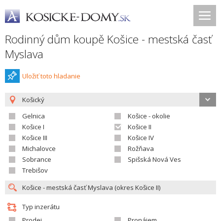
Rodinný dům koupě Košice - mestská časť
Myslava
Uložiť toto hladanie
Košický
Gelnica
Košice - okolie
Košice I
Košice II
Košice III
Košice IV
Michalovce
Rožňava
Sobrance
Spišská Nová Ves
Trebišov
Typ inzerátu
Prodej
Pronájem