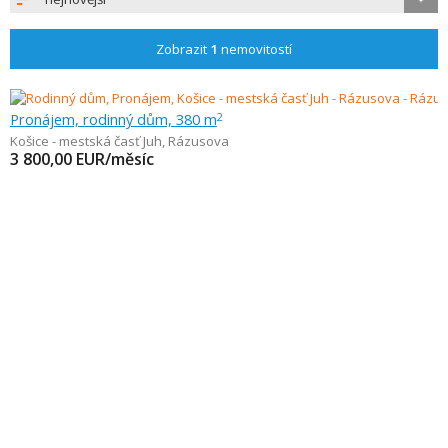
Zobrazit
1
nemovitostí
Pronájem, rodinný dům, 380 m
2
Košice - mestská časť Juh
,
Rázusova
3 800,00
EUR/měsíc