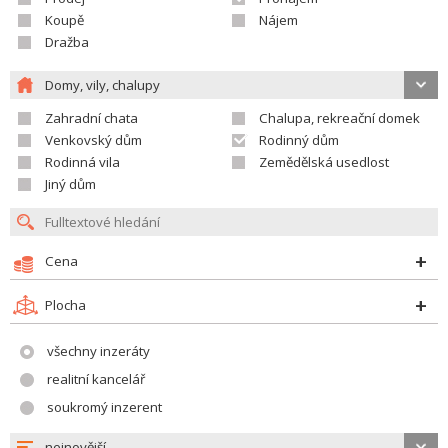
Koupě
Nájem
Dražba
Domy, vily, chalupy
Zahradní chata
Chalupa, rekreační domek
Venkovský dům
Rodinný dům
Rodinná vila
Zemědělská usedlost
Jiný dům
Cena
Plocha
všechny inzeráty
realitní kancelář
soukromý inzerent
nejnovější