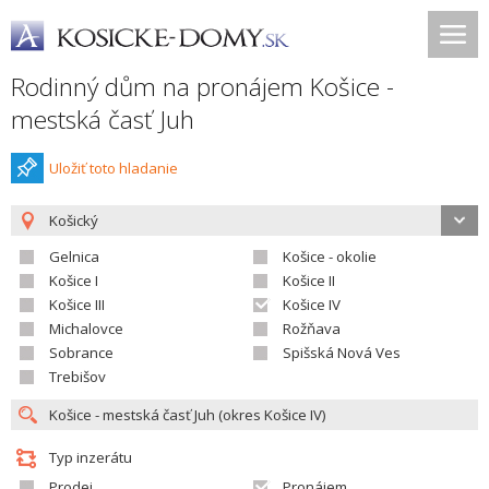
Rodinný dům na pronájem Košice -
mestská časť Juh
Uložiť toto hladanie
Košický
Gelnica
Košice - okolie
Košice I
Košice II
Košice III
Košice IV
Michalovce
Rožňava
Sobrance
Spišská Nová Ves
Trebišov
Typ inzerátu
Prodej
Pronájem