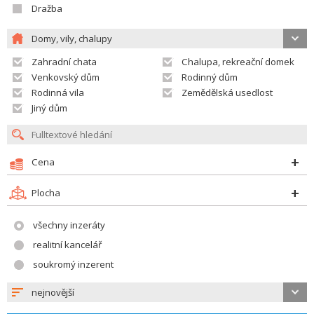
Dražba
Domy, vily, chalupy
Zahradní chata
Chalupa, rekreační domek
Venkovský dům
Rodinný dům
Rodinná vila
Zemědělská usedlost
Jiný dům
Cena
Plocha
všechny inzeráty
realitní kancelář
soukromý inzerent
nejnovější