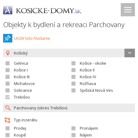
Objekty k bydlení a rekreaci Parchovany
Uložiť toto hladanie
Košický
Gelnica
Košice - okolie
Košice I
Košice II
Košice III
Košice IV
Michalovce
Rožňava
Sobrance
Spišská Nová Ves
Trebišov
Typ inzerátu
Prodej
Pronájem
Koupě
Nájem