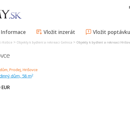
Informace
Vložit inzerát
Vložit poptávk
>
>
ci Košice
Objekty k bydlení a rekreaci Gelnica
Objekty k bydlení a rekreaci Hrišo
ovce
odinný dům, 58 m
2
0
EUR