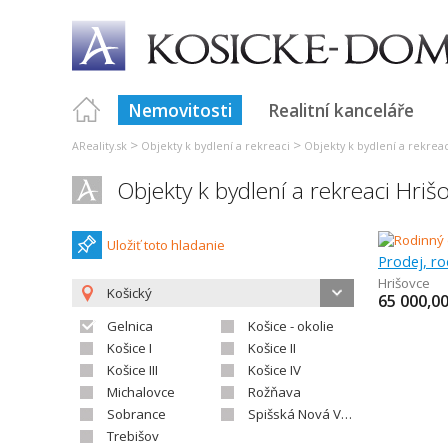
Nemovitosti
Realitní kanceláře
>
>
AReality.sk
Objekty k bydlení a rekreaci
Objekty k bydlení a rekrea
Objekty k bydlení a rekreaci Hriš
Uložiť toto hladanie
Prodej, r
Hrišovce
Košický
65 000,0
Gelnica
Košice - okolie
Košice I
Košice II
Košice III
Košice IV
Michalovce
Rožňava
Sobrance
Spišská Nová Ves
Trebišov