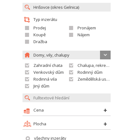
Typ inzerátu
Prodej
Pronájem
Koupě
Nájem
Dražba
Domy, vily, chalupy
Zahradní chata
Chalupa, rekreační domek
Venkovský dům
Rodinný dům
Rodinná vila
Zemědělská usedlost
Jiný dům
Cena
Plocha
všechny inzeráty