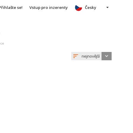
Přihlašte se!
Vstup pro inzerenty
Česky
u
vce
nejnovější