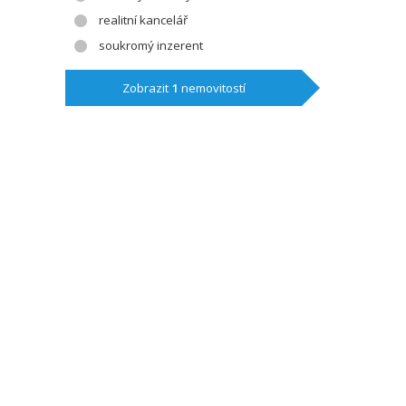
realitní kancelář
soukromý inzerent
Zobrazit
1
nemovitostí