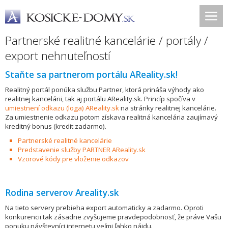
Partnerské realitné kancelárie / portály /
export nehnuteľností
Staňte sa partnerom portálu AReality.sk!
Realitný portál ponúka službu Partner, ktorá prináša výhody ako
realitnej kancelárii, tak aj portálu AReality.sk. Princíp spočíva v
umiestnení odkazu (loga) AReality.sk
na stránky realitnej kancelárie.
Za umiestnenie odkazu potom získava realitná kancelária zaujímavý
kreditný bonus (kredit zadarmo).
Partnerské realitné kancelárie
Predstavenie služby PARTNER AReality.sk
Vzorové kódy pre vloženie odkazov
Rodina serverov Areality.sk
Na tieto servery prebieha export automaticky a zadarmo. Oproti
konkurencii tak zásadne zvyšujeme pravdepodobnosť, že práve Vašu
ponuku návštevníci internetu veľmi ľahko nájdu.