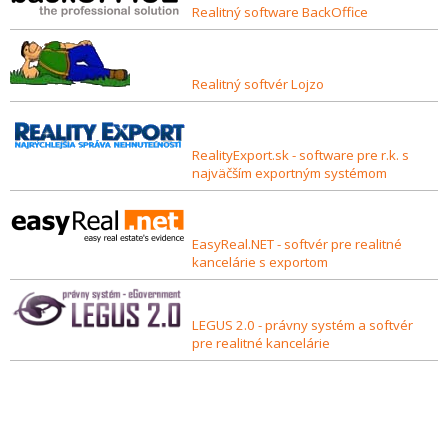
Realitný software BackOffice
Realitný softvér Lojzo
RealityExport.sk - software pre r.k. s
najväčším exportným systémom
EasyReal.NET - softvér pre realitné
kancelárie s exportom
LEGUS 2.0 - právny systém a softvér
pre realitné kancelárie