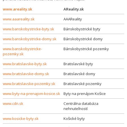
www.areality.sk
AReality.sk
www.aaareality.sk
AAAReality
www.banskobystricke-byty.sk
Bánskobystrické byty
www.banskobystricke-domy.sk
Bánskobystrické domy
www.banskobystricke-
Bánskobystrické pozemky
pozemky.sk
www.bratislavske-byty.sk
Bratislavské byty
www.bratislavske-domy.sk
Bratislavské domy
www.bratislavske-pozemky.sk
Bratislavské pozemky
www.byty-na-prenajom-kosice.sk
Byty na prenájom Košice
www.cdn.sk
Centrálna databáza
nehnuteľností
www.kosicke-byty.sk
Košické byty