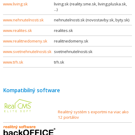
www.living.sk
living.sk (reality.sme.sk, living.pluska.sk,
...)
www.nehnutelnosti.sk
nehnutelnosti.sk (novostavby.sk, byty.sk)
www.realites.sk
realites.sk
www.realitnedomeny.sk
realitnedomeny.sk
www.svetnehnutelnosti.sk
svetnehnutelnosti.sk
www.trh.sk
trh.sk
Kompatibilný software
Realitný systém s exportmi na viac ako
12 portálov