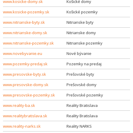
www.kosicke-domy.sk
Košické domy
www.kosicke-pozemky.sk
Košické pozemky
www.nitrianske-byty.sk
Nitrianske byty
www.nitrianske-domy.sk
Nitrianske domy
www.nitrianske-pozemky.sk
Nitrianske pozemky
www.novebyvanie.eu
Nové bývanie
www.pozemky-predaj.sk
Pozemky na predaj
www.presovske-byty.sk
Prešovské byty
www.presovske-domy.sk
Prešovské domy
www.presovske-pozemky.sk
Prešovské pozemky
www.reality-ba.sk
Reality Bratislava
www.realitybratislava.sk
Reality Bratislava
www.reality-narks.sk
Reality NARKS