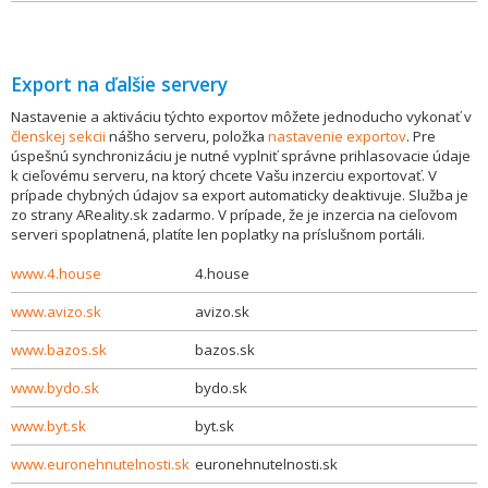
Export na ďalšie servery
Nastavenie a aktiváciu týchto exportov môžete jednoducho vykonať v
členskej sekcii
nášho serveru, položka
nastavenie exportov
. Pre
úspešnú synchronizáciu je nutné vyplniť správne prihlasovacie údaje
k cieľovému serveru, na ktorý chcete Vašu inzerciu exportovať. V
prípade chybných údajov sa export automaticky deaktivuje. Služba je
zo strany AReality.sk zadarmo. V prípade, že je inzercia na cieľovom
serveri spoplatnená, platíte len poplatky na príslušnom portáli.
www.4.house
4.house
www.avizo.sk
avizo.sk
www.bazos.sk
bazos.sk
www.bydo.sk
bydo.sk
www.byt.sk
byt.sk
www.euronehnutelnosti.sk
euronehnutelnosti.sk