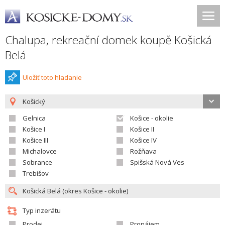
Chalupa, rekreační domek koupě Košická
Belá
Uložiť toto hladanie
Košický
Gelnica
Košice - okolie
Košice I
Košice II
Košice III
Košice IV
Michalovce
Rožňava
Sobrance
Spišská Nová Ves
Trebišov
Typ inzerátu
Prodej
Pronájem