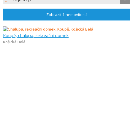
Zobrazit
1
nemovitostí
Koupě, chalupa, rekreační domek
Košická Belá